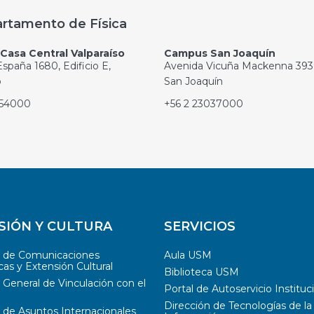
rtamento de Física
asa Central Valparaíso
Campus San Joaquín
spaña 1680, Edificio E,
Avenida Vicuña Mackenna 393
o
San Joaquín
654000
+56 2 23037000
SIÓN Y CULTURA
SERVICIOS
n de Comunicaciones
Aula USM
cas y Extensión Cultural
Biblioteca USM
 General de Vinculación con el
Portal de Autoservicio Instituc
Dirección de Tecnologías de la
 de Asuntos Internacionales