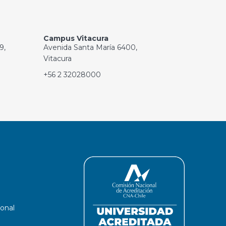
Campus Vitacura
9,
Avenida Santa María 6400,
Vitacura
+56 2 32028000
ional