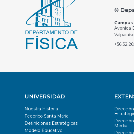
© Depa
Campus C
Avenida E
Valparaís
+56 32 2
UNIVERSIDAD
EXTEN
Nuestra Historia
Direcció
Estratégi
Federico Santa María
Dirección
Definiciones Estratégicas
Medio
Modelo Educativo
Dirección