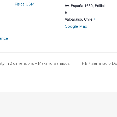
Física USM
Av. España 1680, Edificio
E
Valparaiso
,
Chile
+
Google Map
vance
ty in 2 dimensions – Maximo Bañados
HEP Seminadio Dobl