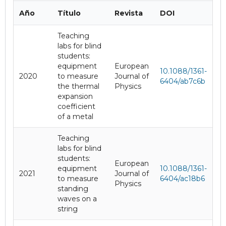
Año
Título
Revista
DOI
Teaching
labs for blind
students:
equipment
European
10.1088/1361-
2020
to measure
Journal of
6404/ab7c6b
the thermal
Physics
expansion
coefficient
of a metal
Teaching
labs for blind
students:
European
equipment
10.1088/1361-
2021
Journal of
to measure
6404/ac18b6
Physics
standing
waves on a
string