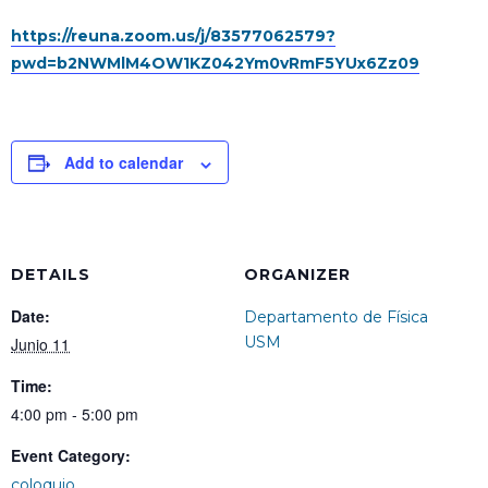
https://reuna.zoom.us/j/83577062579?
pwd=b2NWMlM4OW1KZ042Ym0vRmF5YUx6Zz09
Add to calendar
DETAILS
ORGANIZER
Date:
Departamento de Física
USM
Junio 11
Time:
4:00 pm - 5:00 pm
Event Category:
coloquio