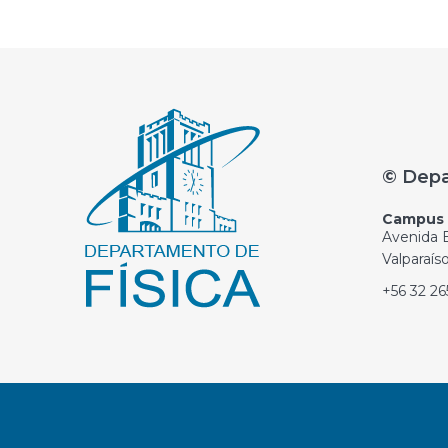
© Depa
Campus C
Avenida E
Valparaís
+56 32 2