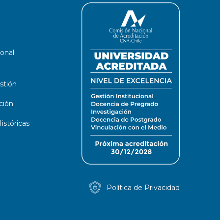
ional
stión
ción
stóricas
Política de Privacidad