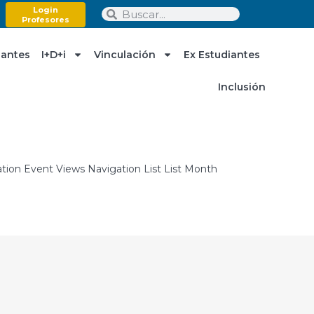
Login
Profesores
iantes
I+D+i
Vinculación
Ex Estudiantes
Inclusión
ation Event Views Navigation List List Month