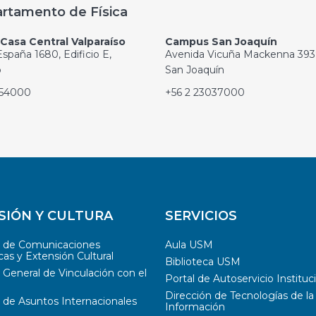
rtamento de Física
asa Central Valparaíso
Campus San Joaquín
spaña 1680, Edificio E,
Avenida Vicuña Mackenna 393
o
San Joaquín
654000
+56 2 23037000
SIÓN Y CULTURA
SERVICIOS
n de Comunicaciones
Aula USM
cas y Extensión Cultural
Biblioteca USM
 General de Vinculación con el
Portal de Autoservicio Instituc
Dirección de Tecnologías de la
 de Asuntos Internacionales
Información