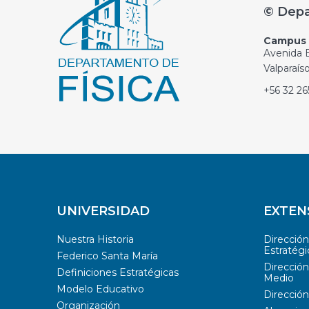
© Depa
Campus C
Avenida E
Valparaís
+56 32 2
UNIVERSIDAD
EXTEN
Nuestra Historia
Direcció
Estratégi
Federico Santa María
Dirección
Definiciones Estratégicas
Medio
Modelo Educativo
Dirección
Organización