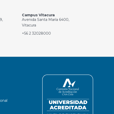
Campus Vitacura
9,
Avenida Santa María 6400,
Vitacura
+56 2 32028000
ional