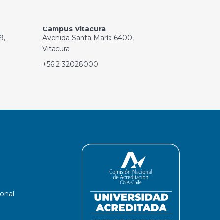
Campus Vitacura
9,
Avenida Santa María 6400,
Vitacura
+56 2 32028000
ional