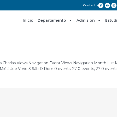
Contacto
Inicio
Departamento
Admisión
Estud
nts Charlas Views Navigation Event Views Navigation Month Lis
Mié J Jue V Vie S Sáb D Dom 0 events, 27 0 events, 27 0 events,