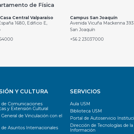
rtamento de Física
asa Central Valparaíso
Campus San Joaquín
spaña 1680, Edificio E,
Avenida Vicuña Mackenna 393
o
San Joaquín
654000
+56 2 23037000
SIÓN Y CULTURA
SERVICIOS
n de Comunicaciones
Aula USM
cas y Extensión Cultural
Biblioteca USM
 General de Vinculación con el
Portal de Autoservicio Instituc
Dirección de Tecnologías de la
 de Asuntos Internacionales
Información