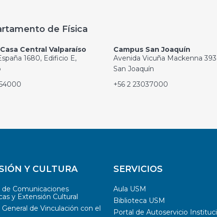
rtamento de Física
asa Central Valparaíso
Campus San Joaquín
spaña 1680, Edificio E,
Avenida Vicuña Mackenna 393
o
San Joaquín
654000
+56 2 23037000
SIÓN Y CULTURA
SERVICIOS
n de Comunicaciones
Aula USM
cas y Extensión Cultural
Biblioteca USM
 General de Vinculación con el
Portal de Autoservicio Instituc