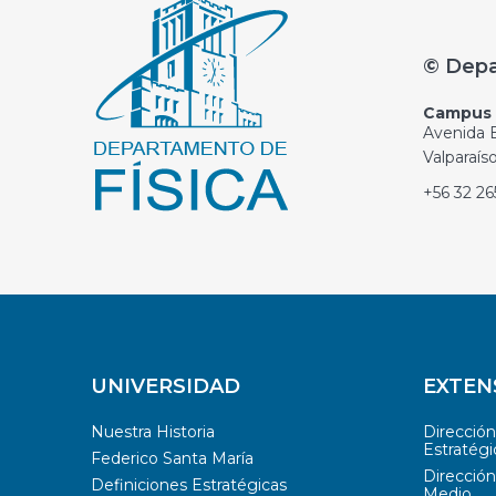
© Depa
Campus C
Avenida E
Valparaís
+56 32 2
UNIVERSIDAD
EXTEN
Nuestra Historia
Direcció
Estratégi
Federico Santa María
Dirección
Definiciones Estratégicas
Medio