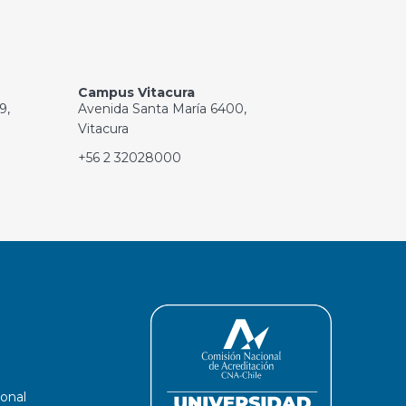
Campus Vitacura
9,
Avenida Santa María 6400,
Vitacura
+56 2 32028000
ional