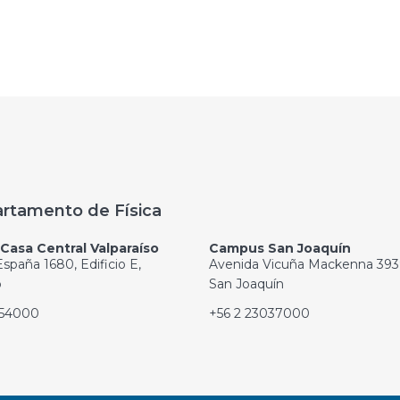
rtamento de Física
asa Central Valparaíso
Campus San Joaquín
spaña 1680, Edificio E,
Avenida Vicuña Mackenna 393
o
San Joaquín
654000
+56 2 23037000