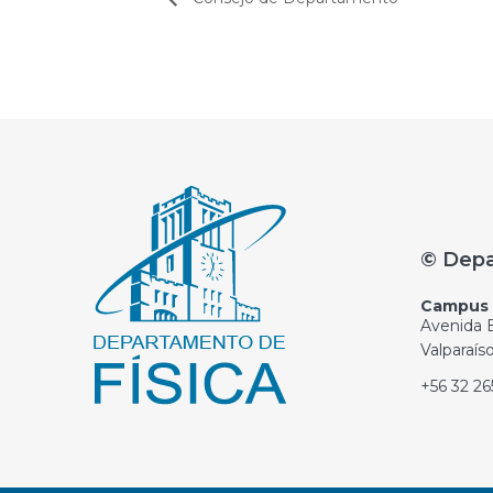
© Depa
Campus C
Avenida E
Valparaís
+56 32 2